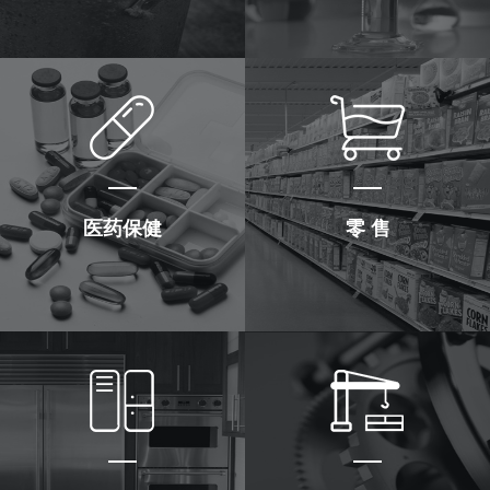
医药保健
零 售